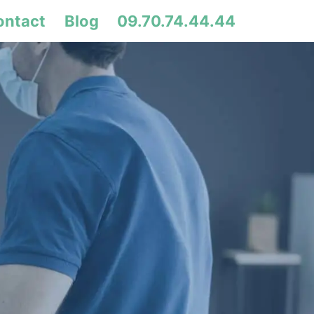
ontact
Blog
09.70.74.44.44