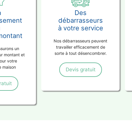
n
Des
ssement
débarrasseurs
u
à votre service
 montant
Nos débarrasseurs peuvent
travailler efficacement de
ssurons un
sorte à tout désencombrer.
eur montant et
our votre
e maison
Devis gratuit
ratuit