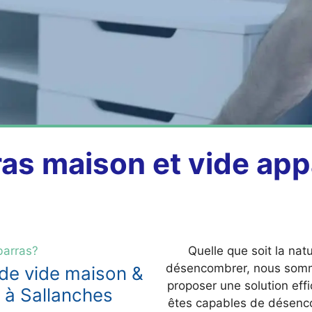
ras maison et vide ap
barras?
Quelle que soit la nat
désencombrer, nous somm
 de vide maison &
proposer une solution eff
 à Sallanches
êtes capables de désenco