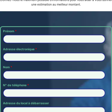
une estimation au meilleur montant.
Prénom
*
Adresse électronique
*
Nom
*
N° de téléphone
*
Adresse du local à débarrasser