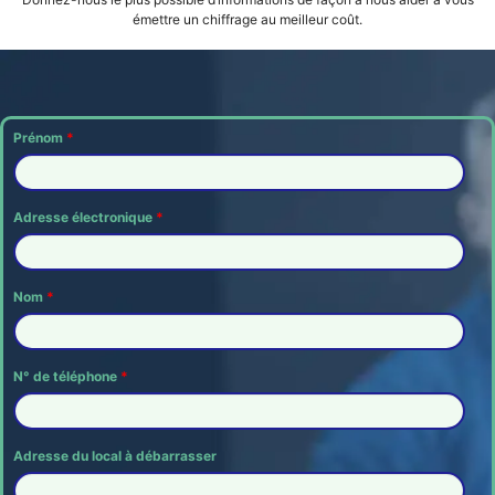
émettre un chiffrage au meilleur coût.
Prénom
*
Adresse électronique
*
Nom
*
N° de téléphone
*
Adresse du local à débarrasser