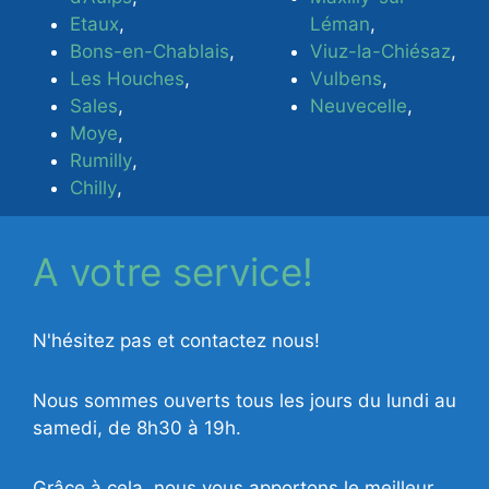
Etaux
,
Léman
,
Bons-en-Chablais
,
Viuz-la-Chiésaz
,
Les Houches
,
Vulbens
,
Sales
,
Neuvecelle
,
Moye
,
Rumilly
,
Chilly
,
A votre service!
N'hésitez pas et contactez nous!
Nous sommes ouverts tous les jours du lundi au
samedi, de 8h30 à 19h.
Grâce à cela, nous vous apportons le meilleur