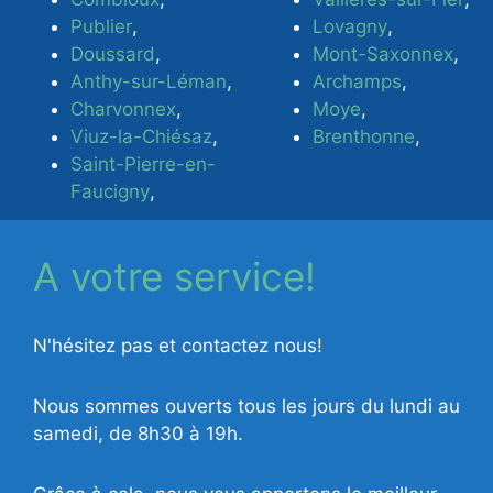
Publier
,
Lovagny
,
Doussard
,
Mont-Saxonnex
,
Anthy-sur-Léman
,
Archamps
,
Charvonnex
,
Moye
,
Viuz-la-Chiésaz
,
Brenthonne
,
Saint-Pierre-en-
Faucigny
,
A votre service!
N'hésitez pas et contactez nous!
Nous sommes ouverts tous les jours du lundi au
samedi, de 8h30 à 19h.