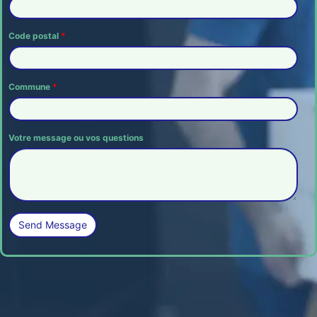
Code postal
*
Commune
*
Votre message ou vos questions